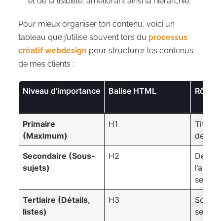
et de la lisibilité, améliorant ainsi la hiérarchie.
Pour mieux organiser ton contenu, voici un
tableau que j’utilise souvent lors du
processus
créatif webdesign
pour structurer les contenus
de mes clients :
Niveau d’importance
Balise HTML
Rôle h
Primaire
H1
Titre p
(Maximum)
de la 
Secondaire (Sous-
H2
Décou
sujets)
l’artic
section
Tertiaire (Détails,
H3
Sous-t
listes)
sectio