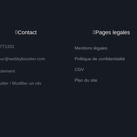
Contact
Pages legales
771331
Mentions légales
our@webbybooster.com
Politique de confidentialité
CGV
utement
Plan du site
lter / Modifier un rdv