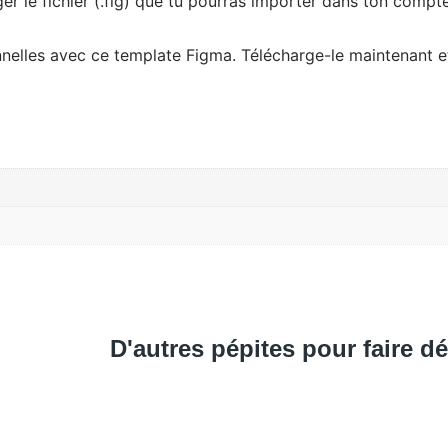
ger le fichier (.fig) que tu pourras importer dans ton com
nnelles avec ce template Figma. Télécharge-le maintenant 
D'autres pépites pour faire dé