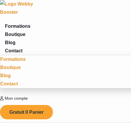
Aller
au
contenu
Formations
Boutique
Blog
Contact
Formations
Boutique
Blog
Contact
Mon compte
Gratuit
0
Panier