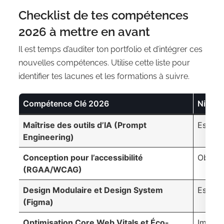
Checklist de tes compétences
2026 à mettre en avant
Il est temps d’auditer ton portfolio et d’intégrer ces
nouvelles compétences. Utilise cette liste pour
identifier tes lacunes et les formations à suivre.
Compétence Clé 2026
Niveau
Maîtrise des outils d’IA (Prompt
Essenti
Engineering)
Conception pour l’accessibilité
Obliga
(RGAA/WCAG)
Design Modulaire et Design System
Essenti
(Figma)
Optimisation Core Web Vitals et Éco-
Import